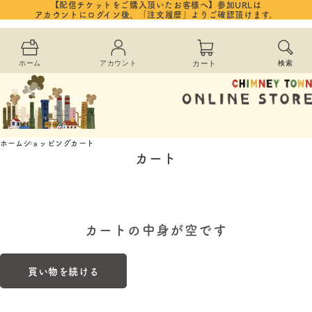
コンテ
【配信チケットをご購入頂いたお客様へ】参加URLは
カ
ンツに
アカウントにログイン後、「注文履歴」よりご確認頂けます。
進む
ー
ホーム
アカウント
カート
検索
ト
ホーム
ショッピングカート
カート
カートの中身が空です
買い物を続ける