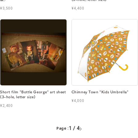
¥3,500
¥4,400
Short film "Bottle George" art sheet
Chimney Town "Kids Umbrella"
(3-hole, letter size)
¥4,000
¥2,400
1 / 4
Page :