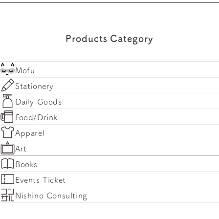
Products Category
Mofu
Stationery
Daily Goods
Food/Drink
Apparel
Art
Books
Events Ticket
Nishino Consulting