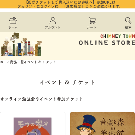
コンテ
【配信チケットをご購入頂いたお客様へ】参加URLは
カ
ンツに
アカウントにログイン後、「注文履歴」よりご確認頂けます。
進む
ー
ホーム
アカウント
カート
検索
ト
ホーム
商品一覧
イベント & チケット
イベント & チケット
オンライン勉強会やイベント参加チケット