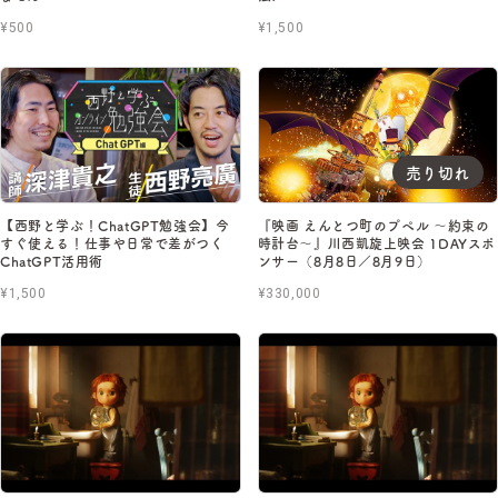
¥500
¥1,500
売り切れ
【西野と学ぶ！ChatGPT勉強会】今
『映画 えんとつ町のプペル ～約束の
すぐ使える！仕事や日常で差がつく
時計台～』川西凱旋上映会 1DAYスポ
ChatGPT活用術
ンサー（8月8日／8月9日）
¥1,500
¥330,000