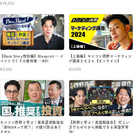
¥78,000
【Back Story特別編】Blueprint 〜 イ
【上級編】キンコン西野マーケティン
ベントづくりの教科書 〜#01
グ講座２０２４【オンライン】
¥3,500
¥3,500
キンコン西野と学ぶ！資産運用勉強会
【西野と学ぶ！英語勉強会】 忙しい
「新NISAって何？」※儲け話はあり
方でもゼロから挑戦できる英語学習
ません
法!