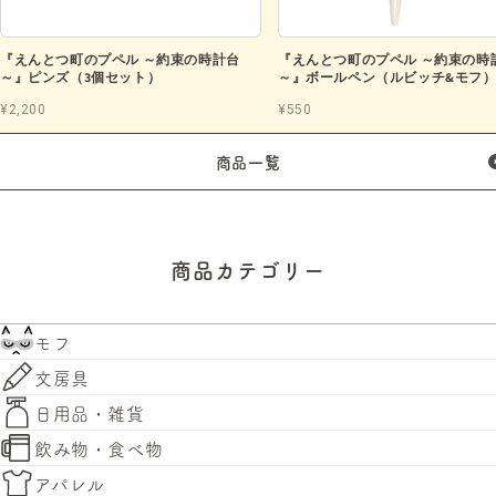
『えんとつ町のプペル ～約束の時計台
『えんとつ町のプペル ～約束の時
～』ピンズ（3個セット）
～』ボールペン（ルビッチ&モフ
¥2,200
¥550
商品一覧
商品カテゴリー
モフ
文房具
日用品・雑貨
飲み物・食べ物
アパレル