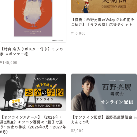
【特典：西野亮廣のVoicyでお名前を
ご紹介】『モフの家』応援チケット
¥16,000
【特典:名入りポスター付き】モフの
家 スポンサー権
¥145,000
【オンラインスクール】《2026年・
【オンライン配信】西野亮廣講演会 in
第2期生》キンコン西野の “親子で通
えんとつ町
う” お金の学校（2026年9月〜2027年
¥2,000
8月）