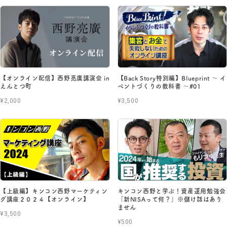
【オンライン配信】西野亮廣講演会 in
【Back Story特別編】Blueprint 〜 イ
えんとつ町
ベントづくりの教科書 〜#01
¥2,000
¥3,500
【上級編】キンコン西野マーケティン
キンコン西野と学ぶ！資産運用勉強会
グ講座２０２４【オンライン】
「新NISAって何？」※儲け話はあり
ません
¥3,500
¥500