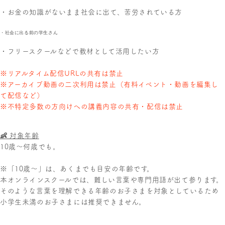
・お金の知識がないまま社会に出て、苦労されている方
・社会に出る前の学生さん
・フリースクールなどで教材として活用したい方
※リアルタイム配信URLの共有は禁止
※アーカイブ動画の二次利用は禁止（有料イベント・動画を編集し
て配信など）
※不特定多数の方向けへの講義内容の共有・配信は禁止
👶 対象年齢
10歳〜何歳でも。
※「10歳～」は、あくまでも目安の年齢です。
本オンラインスクールでは、難しい言葉や専門用語が出て参ります。
そのような言葉を理解できる年齢のお子さまを対象としているため
小学生未満のお子さまには推奨できません。