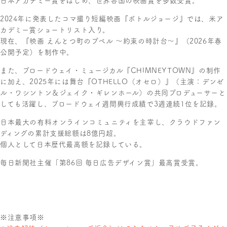
2024年に発表したコマ撮り短編映画『ボトルジョージ』では、米ア
カデミー賞ショートリスト入り。
現在、『映画 えんとつ町のプペル 〜約束の時計台〜』（2026年春
公開予定）を制作中。
また、ブロードウェイ・ミュージカル『CHIMNEYTOWN』の制作
に加え、2025年には舞台『OTHELLO（オセロ）』（主演：デンゼ
ル・ワシントン＆ジェイク・ギレンホール）の共同プロデューサーと
しても活躍し、ブロードウェイ週間興行成績で3週連続1位を記録。
日本最大の有料オンラインコミュニティを主宰し、クラウドファン
ディングの累計支援総額は8億円超。
個人として日本歴代最高額を記録している。
毎日新聞社主催「第86回 毎日広告デザイン賞」最高賞受賞。
※注意事項※