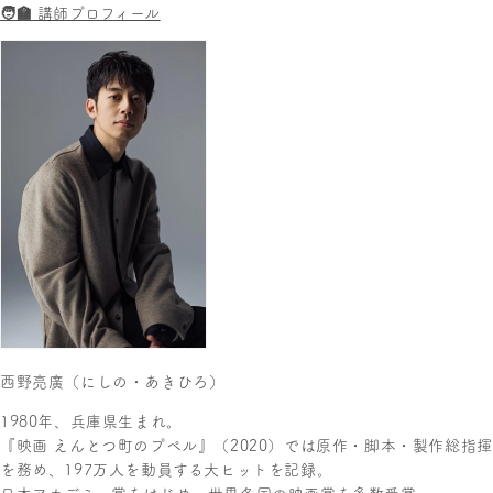
🧑🏫 講師プロフィール
西野亮廣（にしの・あきひろ）
1980年、兵庫県生まれ。
『映画 えんとつ町のプペル』（2020）では原作・脚本・製作総指揮
を務め、197万人を動員する大ヒットを記録。
日本アカデミー賞をはじめ、世界各国の映画賞を多数受賞。