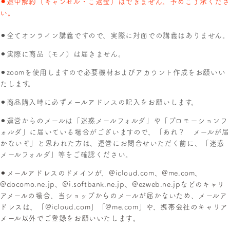
⚫︎途中解約（キャンセル・ご返金）はできません。予めご了承くださ
い。
⚫︎全てオンライン講義ですので、実際に対面での講義はありません。
⚫︎
実際に商品（モノ）は届きません。
⚫︎zoomを使用しますので必要機材およびアカウント作成をお願いい
たします。
⚫︎
商品購入時に必ずメールアドレスの記入をお願いします。
⚫︎運営からのメールは「迷惑メールフォルダ」や「プロモーションフ
ォルダ」に届いている場合がございますので、「あれ？ メールが届
かないぞ」と思われた方は、運営にお問合せいただく前に、「迷惑
メールフォルダ」等をご確認ください。
⚫︎メールアドレスのドメインが、
@icloud.com、@me.com、
@docomo.ne.jp、@i.softbank.ne.jp、@ezweb.ne.jpなどのキャリ
アメールの場合、当ショップからのメールが届かないため、
メールア
ドレスは、「@icloud.com」「@me.com」や、携帯会社のキャリア
メール以外でご登録をお願いいたします
。