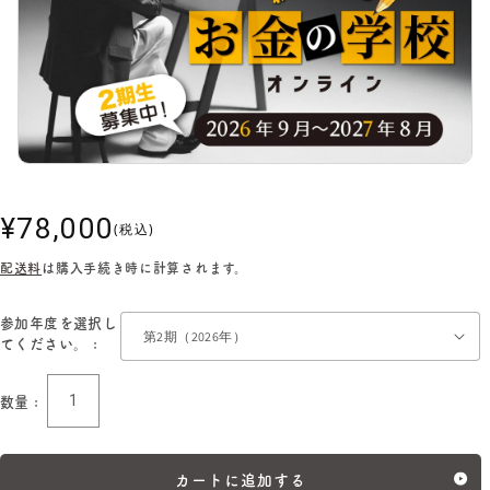
通
¥78,000
(税込)
常
配送料
は購入手続き時に計算されます。
価
格
参加年度を選択し
てください。 :
数量 :
数
量
カートに追加する