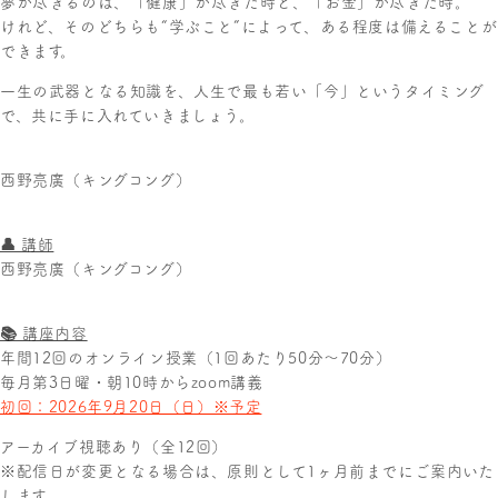
夢が尽きるのは、「健康」が尽きた時と、「お金」が尽きた時。
けれど、そのどちらも“学ぶこと”によって、ある程度は備えることが
できます。
一生の武器となる知識を、人生で最も若い「今」というタイミング
で、共に手に入れていきましょう。
西野亮廣（キングコング）
👤 講師
西野亮廣（キングコング）
📚 講座内容
年間12回のオンライン授業（1回あたり50分～70分）
毎月第3日曜・朝10時からzoom講義
初回：2026年9月20日（日）※予定
アーカイブ視聴あり（全12回）
※配信日が変更となる場合は、原則として1ヶ月前までにご案内いた
します。