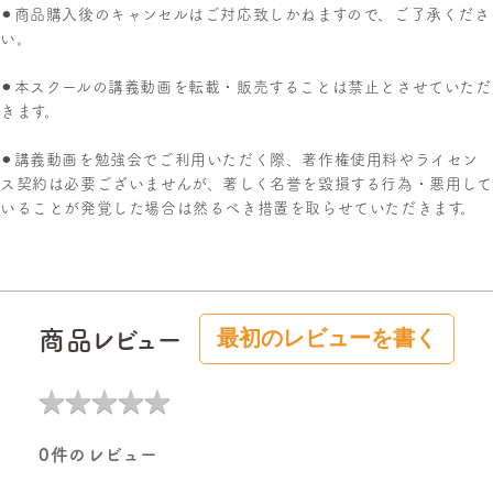
⚫︎商品購入後のキャンセルはご対応致しかねますので、ご了承くださ
い。
⚫︎本スクールの講義動画を転載・販売することは禁止とさせていただ
きます。
⚫︎講義動画を勉強会でご利用いただく際、著作権使用料やライセン
ス契約は必要ございませんが、著しく名誉を毀損する行為・悪用して
いることが発覚した場合は然るべき措置を取らせていただきます。
商品レビュー
最初のレビューを書く
★
★
★
★
★
★
★
★
★
★
0件のレビュー