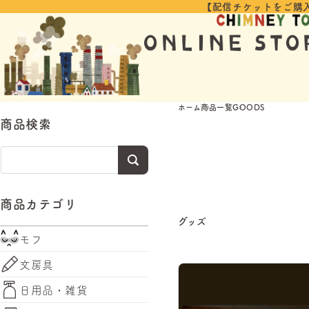
コンテ
【配信チケットをご購
ンツに
進む
ホーム
商品一覧
GOODS
商品検索
商品カテゴリ
グッズ
モフ
文房具
日用品・雑貨