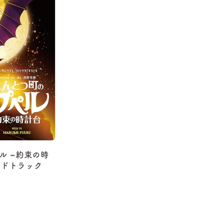
ル ~約束の時
ンドトラック