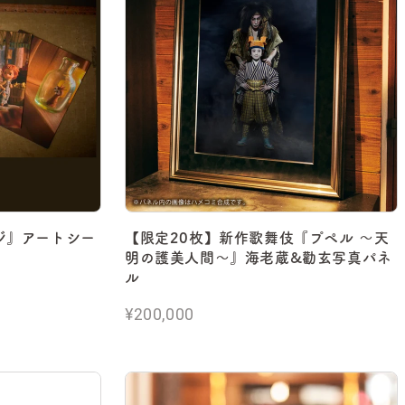
ジ』アートシー
【限定20枚】新作歌舞伎『プペル ～天
）
明の護美人間～』海老蔵&勸玄写真パネ
ル
¥200,000