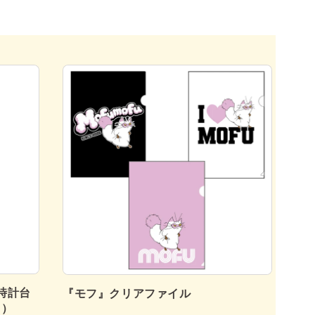
時計台
『
『モフ』クリアファイル
フ）