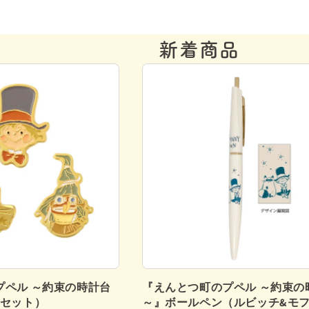
新着商品
プペル ～約束の時計台
『えんとつ町のプペル ～約束の
個セット）
～』ボールペン（ルビッチ&モ