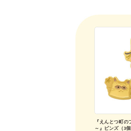
鉛筆（2B／12本入り）
『えんとつ町の
～』ピンズ（3