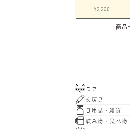
¥1,180
¥2,200
商品
モフ
文房具
日用品・雑貨
飲み物・食べ物