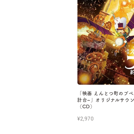
「映画 えんとつ町のプペ
計台~」オリジナルサウ
（CD）
¥2,970