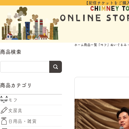
コンテ
【配信チケットをご購
ンツに
進む
ホーム
商品一覧
『モフ』ぬいぐるみ
商品検索
商品カテゴリ
モフ
文房具
日用品・雑貨