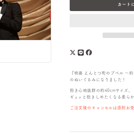
量
カート
『映画 えんとつ町のプペル 〜
のぬいぐるみになりました！
抱き心地抜群の約40cmサイズ。
ギュッと抱きしめたくなる柔ら
ご注文後のキャンセルは原則お