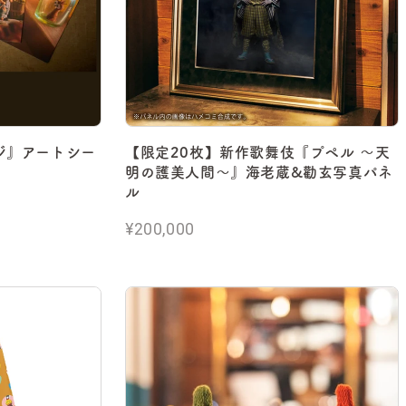
ジ』アートシー
【限定20枚】新作歌舞伎『プペル ～天
）
明の護美人間～』海老蔵&勸玄写真パネ
ル
¥200,000