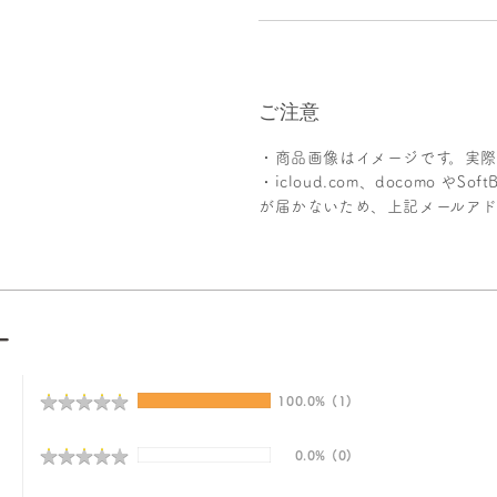
ご注意
・
商品画像はイメージです。実
・
icloud.com、docomo や
が届かないため、上記メールア
ー
★
★
★
★
★
★
★
★
★
★
100.0%
(1)
★
★
★
★
★
★
★
★
★
★
0.0%
(0)