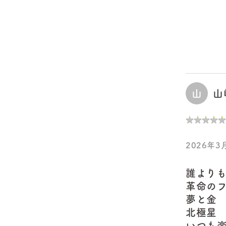
山
山
★
★
★
★
★
★
★
★
★
★
2026年3月
誰より
革命の
夢と金
北極星
いつも