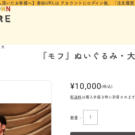
入頂いたお客様へ】参加URLは
アカウントにログイン後、「注文履歴
・大
『モフ』ぬいぐるみ・
通
¥10,000
(税込)
常
配送料
は購入手続き時に計算されます
価
格
数量 :
数