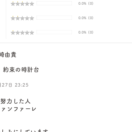
★
★
★
★
★
★
★
★
★
★
0.0%
(0)
★
★
★
★
★
★
★
★
★
★
0.0%
(0)
★
★
★
★
★
★
★
★
★
★
0.0%
(0)
崎由貴
約束の時計台
27日 23:25
も努力した人
ファンファーレ
楽しみにしています。