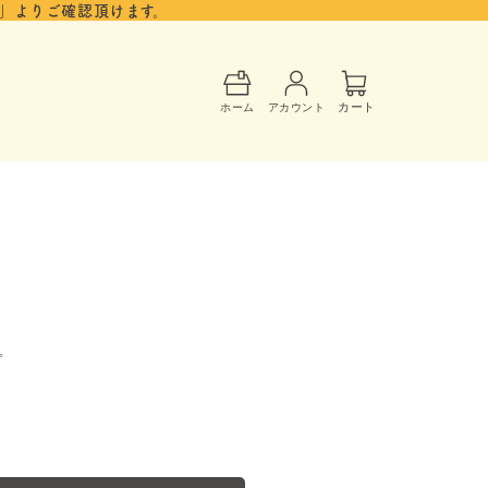
」よりご確認頂けます。
カ
ー
カート
ホーム
アカウント
ト
大
。