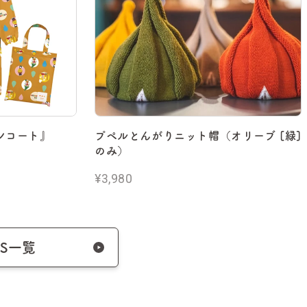
ンコート』
プペルとんがりニット帽（オリーブ [緑]
のみ）
¥3,980
DS一覧