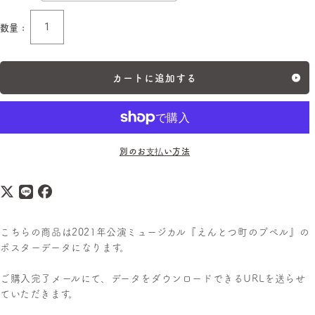
数量 :
数
量
カートに追加する
別のお支払い方法
こちらの商品は2021年公演
ミュージカル『えんとつ町のプペル』の
ポスターデータになります。
ご購入完了メールにて、データをダウンロードできるURLを送らせ
ていただきます。