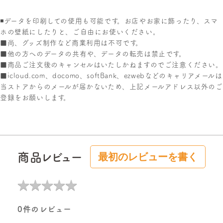
◾️データを印刷しての使用も可能です。
お店やお家に飾ったり、スマ
ホの壁紙にしたりと、ご自由にお使いください。
■尚、グッズ制作など商業利用は不可です。
■他の方へのデータの共有や、データの転売は禁止です。
■商品ご注文後のキャンセルはいたしかねますのでご注意ください。
■icloud.com、docomo、softBank、ezwebなどのキャリアメールは
当ストアからのメールが届かないため、上記メールアドレス以外のご
登録をお願いします。
商品レビュー
最初のレビューを書く
★
★
★
★
★
★
★
★
★
★
0件のレビュー