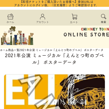
コンテ
【配信チケットをご購入頂いたお客様へ】参加URLは
カ
ンツに
アカウントにログイン後、「注文履歴」よりご確認頂けます。
進む
ー
ホーム
アカウント
カート
検索
ト
ホーム
商品一覧
2021年公演 ミュージカル『えんとつ町のプペル』 ポスターデータ
2021年公演 ミュージカル『えんとつ町のプペ
ル』 ポスターデータ