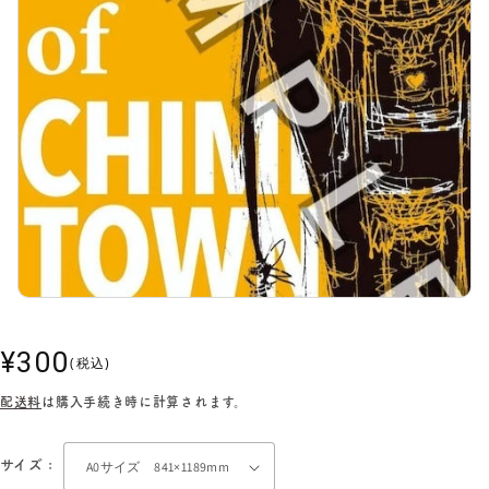
通
¥300
(税込)
常
配送料
は購入手続き時に計算されます。
価
格
サイズ :