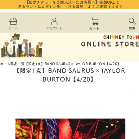
コンテ
【配信チケットをご購入頂いたお客様へ】参加URLは
カ
ンツに
アカウントにログイン後、「注文履歴」よりご確認頂けます。
進む
ー
ホーム
アカウント
カート
検索
ト
ホーム
商品一覧
【限定1点】BAND SAURUS×TAYLOR BURTON【4/20】
【限定1点】BAND SAURUS×TAYLOR
BURTON【4/20】