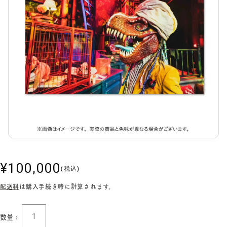
通
¥100,000
(税込)
常
配送料
は購入手続き時に計算されます。
価
格
数量 :